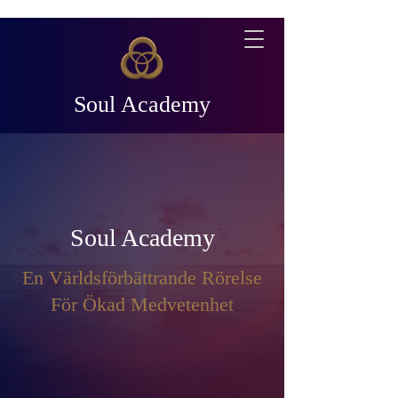
Soul Academy
Soul Academy
En Världsförbättrande Rörelse
För Ökad Medvetenhet