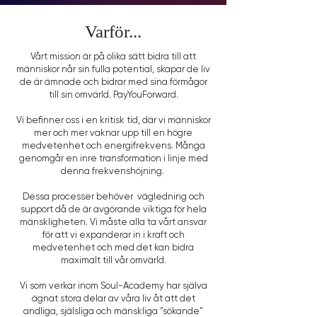
Varför...
Vårt mission är på olika sätt bidra till att
människor når sin fulla potential, skapar de liv
de är ämnade och bidrar med sina förmågor
till sin omvärld. PayYouForward.
Vi befinner oss i en kritisk tid, där vi människor
mer och mer vaknar upp till en högre
medvetenhet och energifrekvens. Många
genomgår en inre transformation i linje med
denna frekvenshöjning.
Dessa processer behöver vägledning och
support då de är avgörande viktiga för hela
mänskligheten. Vi måste alla ta vårt ansvar
för att vi expanderar in i kraft och
medvetenhet och med det kan bidra
maximalt till vår omvärld.
Vi som verkar inom Soul-Academy har själva
ägnat stora delar av våra liv åt att det
andliga, själsliga och mänskliga "sökande"