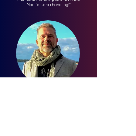
Manifestera i handling!"
Pierre de Boer
Facilitator & Coach
Livsbejakare. Enreprenör. Psychonaut.
Investerare. Teknikstrateg. Tantrautövare.
Teknologinörd. Fyrabarnsfar. Livscoach. Burner.
Medmänniska. Ledarskapsnörd. Utforskare.
CTO. Space-holder. Organisationsninja.
Alkemist. Normbrytare. Kärleksivrare.