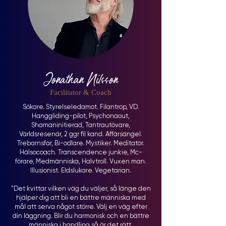
Jonathan Nilsson
Facilitator & Coach
Sökare. Styrelseledamot. Filantrop, VD.
Hanggliding-pilot, Psychonaout,
Shamaninitierad, Tantrautövare,
Världsresenär, 2 ggr fil kand. Affärsängel.
Trebarnsfar, Bi-odlare. Mystiker. Meditatör.
Hälsocoach. Transcendence junkie, Mc-
förare, Medmänniska, Halvtroll. Vuxen man.
Illusionist. Eldslukare. Vegetarian.
"Det kvittar vilken väg du väljer, så länge den
hjälper dig att bli en bättre människa med
mål att serva något större. Välj en väg efter
din läggning. Blir du harmonisk och en bättre
människa i handling så är det rätt.