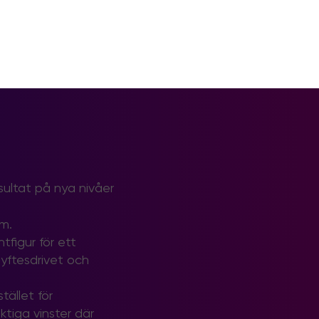
esultat på nya nivåer
om.
tfigur för ett
 syftesdrivet och
tället för
ktiga vinster där