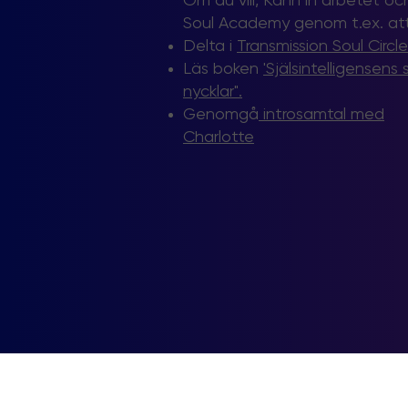
Om du vill, Känn in arbetet oc
Soul Academy genom t.ex. at
Delta i
Transmission Soul Circle
Läs boken
'Själsintelligensens 
nycklar".
Genomgå
introsamtal med
Charlotte