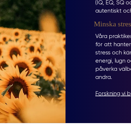
(IQ, EQ, SQ o
autentiskt och
Minska stre
Våra praktike
för att hante
stress och kä
energi, lugn 
påverka välbe
andra.
Forskning vi 