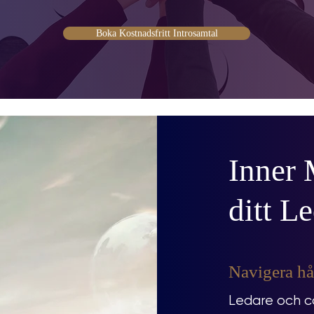
Boka Kostnadsfritt Introsamtal
Inner 
ditt Le
Navigera hå
Ledare och c