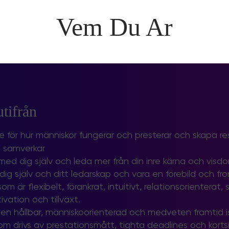
Vem Du Ar
tifrån​
åelse för hur människor fungerar och presterar och skapa r
Q samverkar
ed dig själv och leda mer från din inre kärna och visd
ig själv och ditt ledarskap och vara en förebild och fron
 är flexibelt, förankrat, intuitivt, relationsorienterat,
ivation och tillväxt.
 en hållbar, människoorienterad och medveten framtid is
 som drivs av prestationsmått, tighta deadlines och kortsi