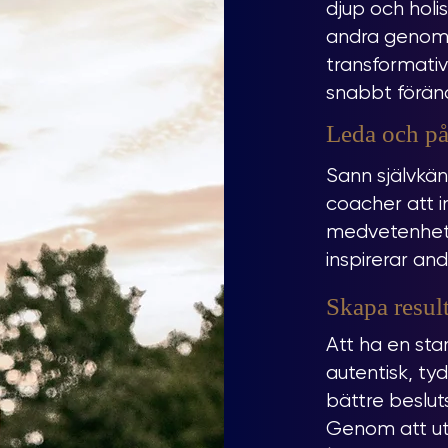
djup och holist
andra genom 
transformativ
snabbt föränd
Leda och på
Sann självkän
coacher att 
medvetenhet, 
inspirerar and
Skapa result
Att ha en sta
autentisk, tyd
bättre beslut
Genom att ut