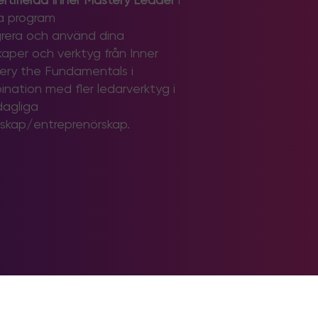
rtifierad Inner Mastery Leader
i
a program
grera och använd dina
kaper och verktyg från Inner
ery the Fundamentals i
ination med fler ledarverktyg i
dagliga
rskap/entreprenörskap.