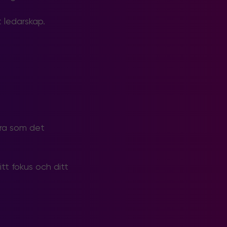
t ledarskap.
åra som det
tt fokus och ditt