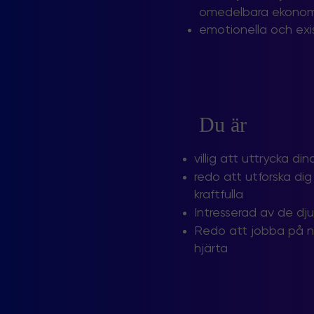
omedelbara ekonomis
emotionella och exis
Du är
villig att uttrycka di
redo att utforska di
kraftfulla
Intresserad av de dj
Redo att jobba på nya
hjärta