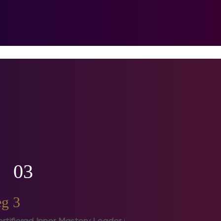
03
eg 3