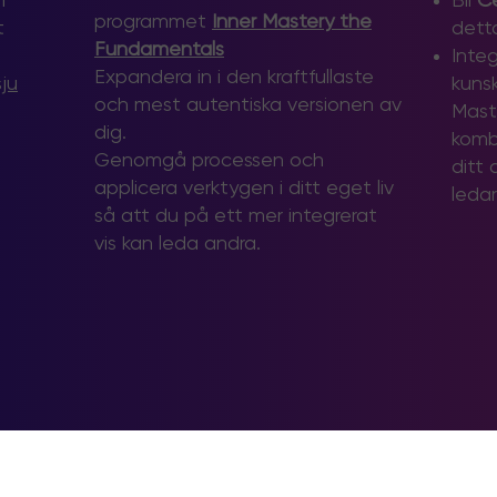
h
Bli
Ce
programmet
Inner Mastery the
t
dett
Fundamentals
Inte
Expandera in i den kraftfullaste
sju
kuns
och mest autentiska versionen av
Mast
dig.
komb
​Genomgå processen och
ditt 
applicera verktygen i ditt eget liv
leda
så att du på ett mer integrerat
vis kan leda andra.