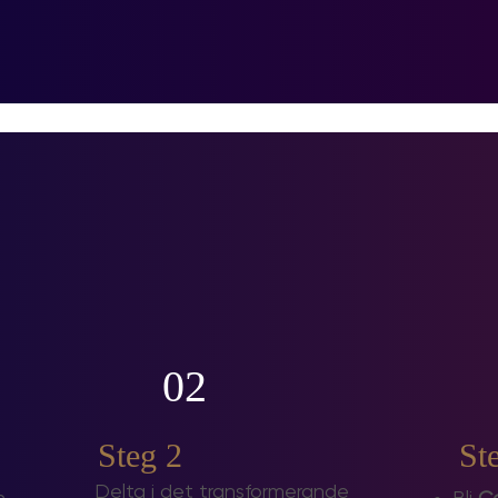
02
Steg 2
St
Delta i det transformerande