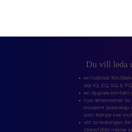
Du vill leda u
​​​en holistisk först
där IQ, EQ, SQ & P
en djupare kontakt m
nya dimensioner av d
modernt ledarskap som
som främjar inre mot
att ta ledningen för
stressfyllda miljöer