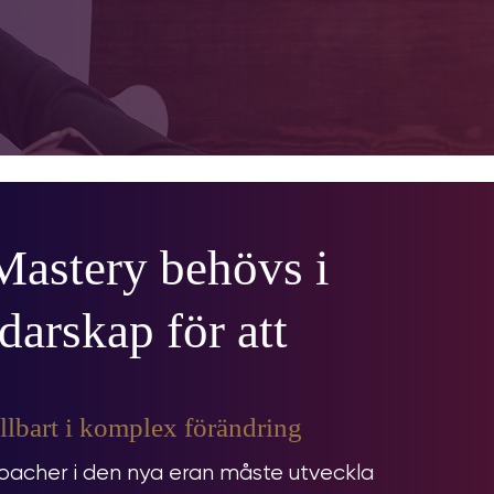
Mastery behövs i
darskap för att
llbart i komplex förändring
oacher i den nya eran måste utveckla